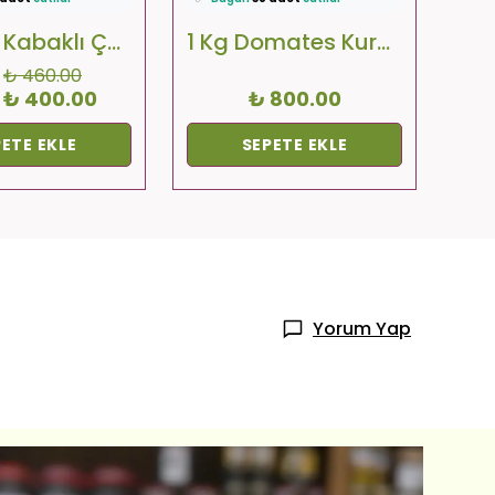
imat
yapılıyor!
🚚
Hızlı teslimat
yapılıyor!
🚚
H
1 Kg Bal Kabaklı Çorbalık
1 Kg Domates Kurusu
₺ 460.00
₺ 400.00
₺ 800.00
ETE EKLE
SEPETE EKLE
Yorum Yap