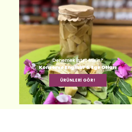
Denemek İster Misin?
Konserve Enginar & Ege Otları
ÜRÜNLERİ GÖR!