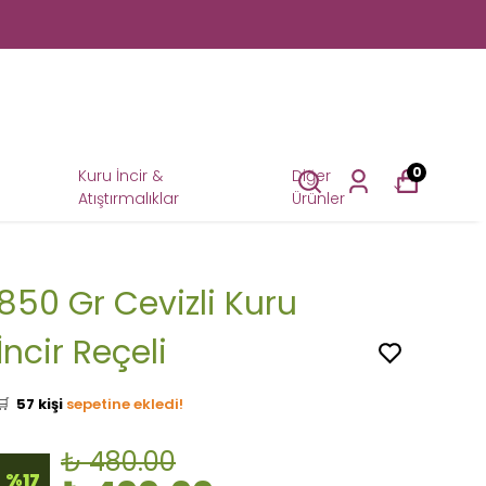
0
Kuru İncir &
Diğer
Atıştırmalıklar
Ürünler
850 Gr Cevizli Kuru
İncir Reçeli
👀
Şu an
29 kişi
inceliyor!
⭐️
Bu ürünü
498 kişi
favoriledi!
🛒
57 kişi
sepetine ekledi!
✅
Bugün
23 adet
satıldı
₺ 480.00
🚚
Hızlı teslimat
yapılıyor!
%
17