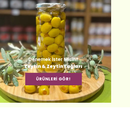
Denemek İster Misin?
Zeytin & ZeytinYağları
ÜRÜNLERİ GÖR!