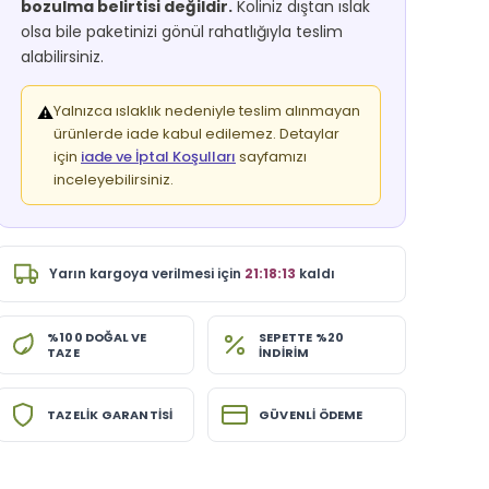
bozulma belirtisi değildir.
Koliniz dıştan ıslak
olsa bile paketinizi gönül rahatlığıyla teslim
alabilirsiniz.
Yalnızca ıslaklık nedeniyle teslim alınmayan
⚠️
ürünlerde iade kabul edilemez. Detaylar
için
iade ve İptal Koşulları
sayfamızı
inceleyebilirsiniz.
Yarın
kargoya verilmesi için
21:18:12
kaldı
%100 DOĞAL VE
SEPETTE %20
TAZE
İNDİRİM
TAZELİK GARANTİSİ
GÜVENLİ ÖDEME