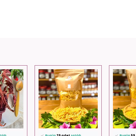
favoriledi!
⭐️
Bu ürünü
404 kişi
favoriledi!
⭐️
Bu ürünü
kledi!
🛒
33 kişi
sepetine ekledi!
🛒
66 kişi
sep
tıldı
✅
Bugün
29 adet
satıldı
✅
Bugün
59