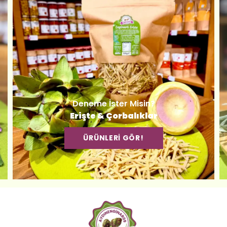
Deneme İster Misin?
Erişte & Çorbalıklar
ÜRÜNLERİ GÖR!