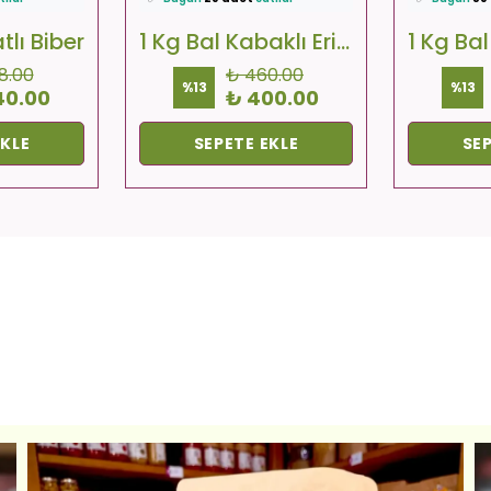
lıyor!
🚚
Hızlı teslimat
yapılıyor!
🚚
Hızlı tesl
atlı Biber
1 Kg Bal Kabaklı Erişte
8.00
₺ 460.00
%
13
%
13
40.00
₺ 400.00
EKLE
SEPETE EKLE
SEP