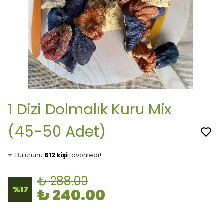
1 Dizi Dolmalık Kuru Mix
(45-50 Adet)
👀
Şu an
30 kişi
inceliyor!
⭐️
Bu ürünü
612 kişi
favoriledi!
🛒
71 kişi
sepetine ekledi!
✅
Bugün
43 adet
satıldı
₺ 288.00
🚚
Hızlı teslimat
yapılıyor!
%
17
₺ 240.00