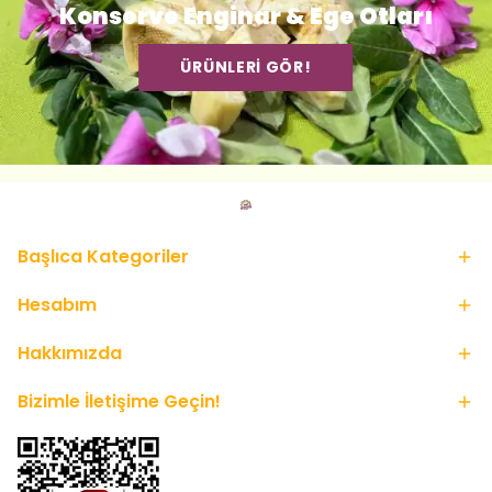
Konserve Enginar & Ege Otları
ÜRÜNLERİ GÖR!
Başlıca Kategoriler
Hesabım
Hakkımızda
Bizimle İletişime Geçin!