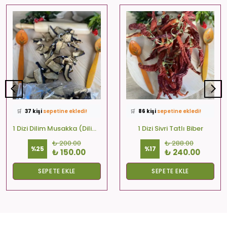
⭐️
Bu ürünü
572 kişi
favoriledi!
⭐️
Bu ürünü
499 kişi
favoriledi!
🛒
37 kişi
sepetine ekledi!
🛒
86 kişi
sepetine ekledi!
✅
Bugün
32 adet
satıldı
✅
Bugün
23 adet
satıldı
🚚
Hızlı teslimat
yapılıyor!
🚚
Hızlı teslimat
yapılıyor!
1 Dizi Dilim Musakka (Dilim-Kare-Yuvarlak)
1 Dizi Sivri Tatlı Biber
₺ 200.00
₺ 288.00
%
25
%
17
₺ 150.00
₺ 240.00
SEPETE EKLE
SEPETE EKLE