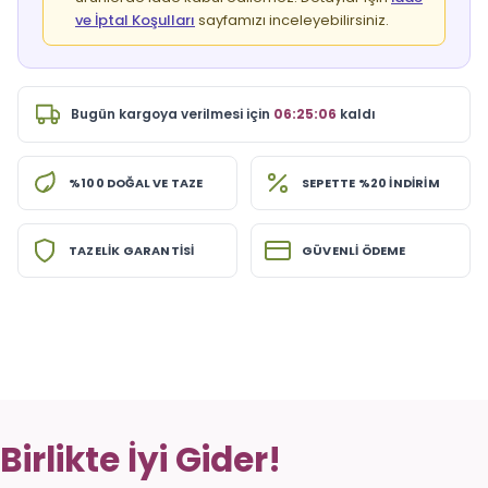
ve İptal Koşulları
sayfamızı inceleyebilirsiniz.
Bugün
kargoya verilmesi için
06:25:06
kaldı
%100 DOĞAL VE TAZE
SEPETTE %20 İNDİRİM
TAZELİK GARANTİSİ
GÜVENLİ ÖDEME
Birlikte İyi Gider!