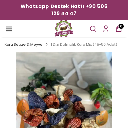
Whatsapp Destek Hattı +90 506
129 44 47
0
Kuru Sebze & Meyve
1 Dizi Dolmalık Kuru Mix (45-50 Adet)