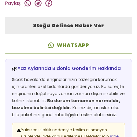
Paylaş
:
Stoğa Gelince Haber Ver
WHATSAPP
🌿
Yaz Aylarında Bidonla Gönderim Hakkında
Sıcak havalarda enginalarınızın tazeliğini korumak
için ürünleri özel bidonlarda gönderiyoruz. Bu süreçte
enginanın doğal suyu zaman zaman dışarı sızabilir ve
koliniz ıslanabilir.
Bu durum tamamen normaldir,
bozulma belirtisi değildir.
Koliniz dıştan ıslak olsa
bile paketinizi gönül rahatlığıyla teslim alabilirsiniz.
Yalnızca ıslaklık nedeniyle teslim alınmayan
⚠️
ürünlerde iade kabul edilemez. Detaylar için
iade