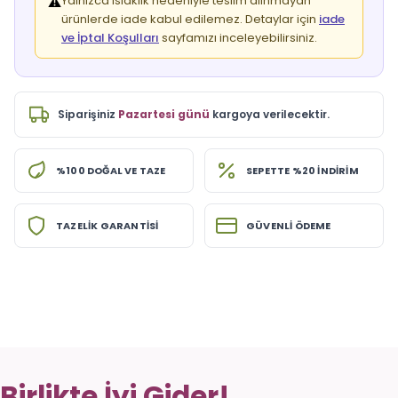
Yalnızca ıslaklık nedeniyle teslim alınmayan
⚠️
ürünlerde iade kabul edilemez. Detaylar için
iade
ve İptal Koşulları
sayfamızı inceleyebilirsiniz.
Siparişiniz
Pazartesi günü
kargoya verilecektir.
%100 DOĞAL VE TAZE
SEPETTE %20 İNDİRİM
TAZELİK GARANTİSİ
GÜVENLİ ÖDEME
Birlikte İyi Gider!