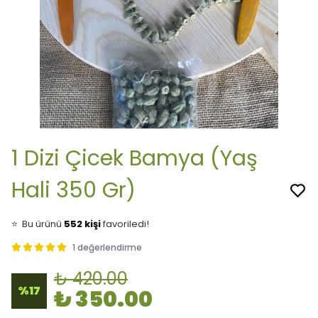
1 Dizi Çicek Bamya (Yaş
Hali 350 Gr)
👀
Şu an
25 kişi
inceliyor!
⭐️
Bu ürünü
552 kişi
favoriledi!
🛒
31 kişi
sepetine ekledi!
✅
Bugün
29 adet
satıldı
1 değerlendirme
🚚
Hızlı teslimat
yapılıyor!
₺ 420.00
%
17
₺ 350.00