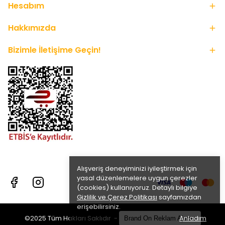
Hesabım
Hakkımızda
Bizimle İletişime Geçin!
Alışveriş deneyiminizi iyileştirmek için
yasal düzenlemelere uygun çerezler
(cookies) kullanıyoruz. Detaylı bilgiye
Gizlilik ve Çerez Politikası
sayfamızdan
erişebilirsiniz.
Anladım
©2025 Tüm Hakları Saklıdır -
Brand On Reklam Ajansı