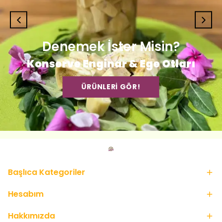
Denemek İster Misin?
Konserve Enginar & Ege Otları
ÜRÜNLERİ GÖR!
Başlıca Kategoriler
Hesabım
Hakkımızda