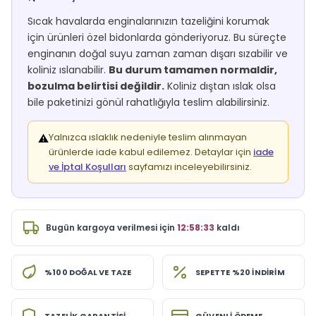
Sıcak havalarda enginalarınızın tazeliğini korumak
için ürünleri özel bidonlarda gönderiyoruz. Bu süreçte
enginanın doğal suyu zaman zaman dışarı sızabilir ve
koliniz ıslanabilir.
Bu durum tamamen normaldir,
bozulma belirtisi değildir.
Koliniz dıştan ıslak olsa
bile paketinizi gönül rahatlığıyla teslim alabilirsiniz.
Yalnızca ıslaklık nedeniyle teslim alınmayan
⚠️
ürünlerde iade kabul edilemez. Detaylar için
iade
ve İptal Koşulları
sayfamızı inceleyebilirsiniz.
Bugün
kargoya verilmesi için
12:58:33
kaldı
%100 DOĞAL VE TAZE
SEPETTE %20 İNDİRİM