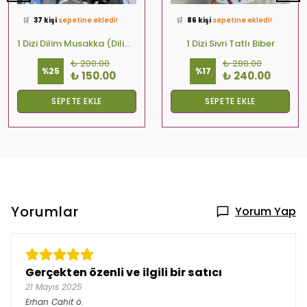
🛒
37 kişi
sepetine ekledi!
🛒
86 kişi
sepetine ekledi!
✅
Bugün
32 adet
satıldı
✅
Bugün
23 adet
satıldı
🚚
Hızlı teslimat
yapılıyor!
🚚
Hızlı teslimat
yapılıyor!
1 Dizi Dilim Musakka (Dilim-Kare-Yuvarlak)
1 Dizi Sivri Tatlı Biber
₺ 200.00
₺ 288.00
%
25
%
17
₺ 150.00
₺ 240.00
SEPETE EKLE
SEPETE EKLE
Yorumlar
Yorum Yap
Gerçekten özenli ve ilgili bir satıcı
21 Mayıs 2025
Erhan Cahit
ö.