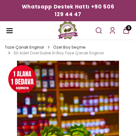
Whatsapp Destek Hattı +90 506
129 44 47
0
Taze Çanak Enginar
Özel Boy Seçme
50 Adet Özel Duble İri Boy Taze Çanak Enginar