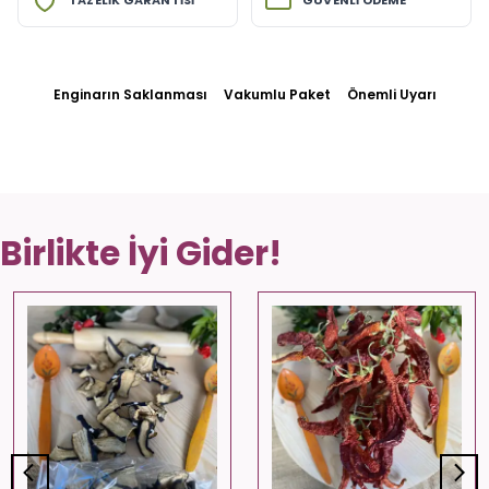
TAZELİK GARANTİSİ
GÜVENLİ ÖDEME
Enginarın Saklanması
Vakumlu Paket
Önemli Uyarı
Birlikte İyi Gider!
⭐️
Bu ürünü
572 kişi
favoriledi!
⭐️
Bu ürünü
499 kişi
favoriledi!