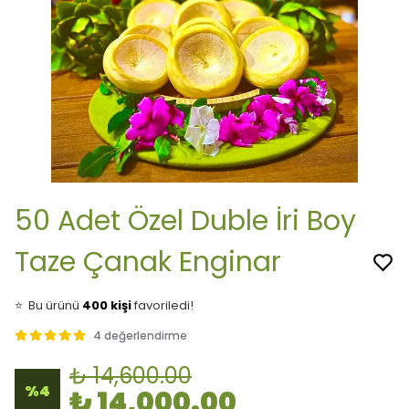
50 Adet Özel Duble İri Boy
Taze Çanak Enginar
👀
Şu an
22 kişi
inceliyor!
⭐️
Bu ürünü
400 kişi
favoriledi!
🛒
79 kişi
sepetine ekledi!
✅
Bugün
35 adet
satıldı
4 değerlendirme
🚚
Hızlı teslimat
yapılıyor!
₺ 14,600.00
%
4
₺ 14,000.00