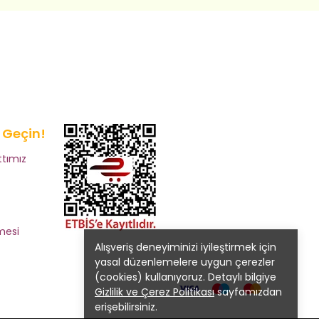
e Geçin!
tımız
mesi
Alışveriş deneyiminizi iyileştirmek için
yasal düzenlemelere uygun çerezler
(cookies) kullanıyoruz. Detaylı bilgiye
Gizlilik ve Çerez Politikası
sayfamızdan
erişebilirsiniz.