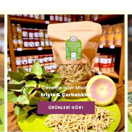
Deneme İster Misin?
Erişte & Çorbalıklar
ÜRÜNLERİ GÖR!