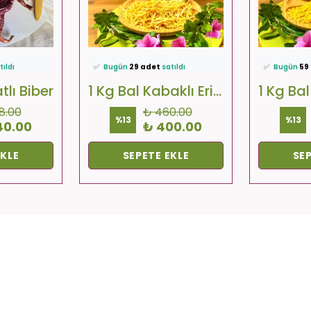
favoriledi!
⭐️
Bu ürünü
404 kişi
favoriledi!
⭐️
Bu ürünü
kledi!
🛒
33 kişi
sepetine ekledi!
🛒
66 kişi
sep
tıldı
✅
Bugün
29 adet
satıldı
✅
Bugün
59
lıyor!
🚚
Hızlı teslimat
yapılıyor!
🚚
Hızlı tesl
atlı Biber
1 Kg Bal Kabaklı Erişte
8.00
₺ 460.00
%
13
%
13
40.00
₺ 400.00
EKLE
SEPETE EKLE
SEP