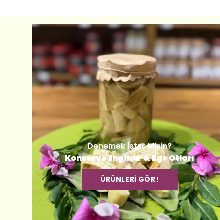
Denemek İster Misin?
Konserve Enginar & Ege Otları
ÜRÜNLERİ GÖR!