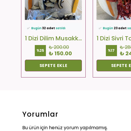
i!
⭐️
Bu ürünü
572 kişi
favoriledi!
⭐️
Bu ürünü
499 kişi
🛒
37 kişi
sepetine ekledi!
🛒
86 kişi
sepetine e
✅
Bugün
32 adet
satıldı
✅
Bugün
23 adet
sa
🚚
Hızlı teslimat
yapılıyor!
🚚
Hızlı teslimat
yapı
330 Cc Leblebi Ezme
1 Dizi Dilim Musakka (Dilim-Kare-Yuvarlak)
1 Dizi Sivri T
₺ 200.00
₺ 28
%
25
%
17
0
₺ 150.00
₺ 2
SEPETE EKLE
SEPETE 
Yorumlar
Bu ürün için henüz yorum yapılmamış.