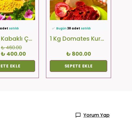
511 kişi
favoriledi!
⭐️
Bu ürünü
612 kişi
favoriledi!
⭐️
Bu
etine ekledi!
🛒
33 kişi
sepetine ekledi!
🛒
72
 adet
satıldı
✅
Bugün
38 adet
satıldı
✅
B
imat
yapılıyor!
🚚
Hızlı teslimat
yapılıyor!
🚚
H
1 Kg Bal Kabaklı Çorbalık
1 Kg Domates Kurusu
₺ 460.00
₺ 400.00
₺ 800.00
ETE EKLE
SEPETE EKLE
Yorum Yap