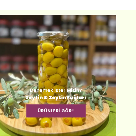
Denemek İster Misin?
Zeytin & ZeytinYağları
ÜRÜNLERİ GÖR!