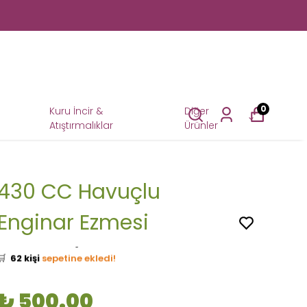
0
Kuru İncir &
Diğer
Atıştırmalıklar
Ürünler
430 CC Havuçlu
Enginar Ezmesi
👀
Şu an
23 kişi
inceliyor!
⭐️
Bu ürünü
515 kişi
favoriledi!
🛒
62 kişi
sepetine ekledi!
✅
Bugün
21 adet
satıldı
🚚
Hızlı teslimat
yapılıyor!
₺ 500.00