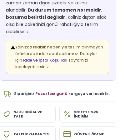
zaman zaman dışarı sızabilir ve koliniz
ıslanabilir.
Bu durum tamamen normaldir,
bozulma belirtisi değildir.
Koliniz dıştan ıslak
olsa bile paketinizi gönül rahatlığıyla teslim
alabilirsiniz.
Yalnızca ıslaklık nedeniyle teslim alınmayan
⚠️
ürünlerde iade kabul edilemez. Detaylar
için
iade ve İptal Koşulları
sayfamızı
inceleyebilirsiniz.
Siparişiniz
Pazartesi günü
kargoya verilecektir.
%100 DOĞAL VE
SEPETTE %20
TAZE
İNDİRİM
TAZELİK GARANTİSİ
GÜVENLİ ÖDEME