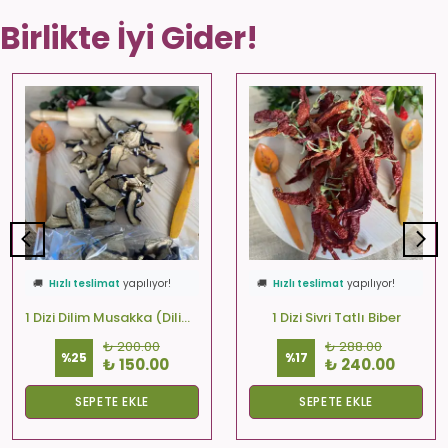
Birlikte İyi Gider!
⭐️
Bu ürünü
572 kişi
favoriledi!
⭐️
Bu ürünü
499 kişi
favoriledi!
🛒
37 kişi
sepetine ekledi!
🛒
86 kişi
sepetine ekledi!
✅
Bugün
32 adet
satıldı
✅
Bugün
23 adet
satıldı
🚚
Hızlı teslimat
yapılıyor!
🚚
Hızlı teslimat
yapılıyor!
1 Dizi Dilim Musakka (Dilim-Kare-Yuvarlak)
1 Dizi Sivri Tatlı Biber
₺ 200.00
₺ 288.00
%
25
%
17
₺ 150.00
₺ 240.00
SEPETE EKLE
SEPETE EKLE