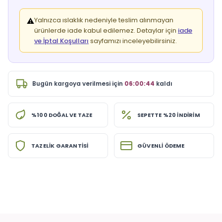
Yalnızca ıslaklık nedeniyle teslim alınmayan
⚠️
ürünlerde iade kabul edilemez. Detaylar için
iade
ve İptal Koşulları
sayfamızı inceleyebilirsiniz.
Bugün
kargoya verilmesi için
06:00:43
kaldı
%100 DOĞAL VE TAZE
SEPETTE %20 İNDİRİM
TAZELİK GARANTİSİ
GÜVENLİ ÖDEME