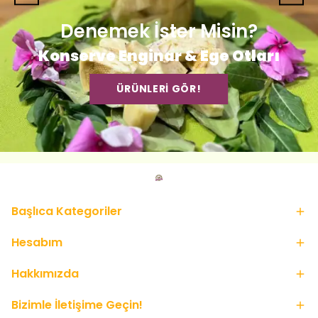
Denemek İster Misin?
Konserve Enginar & Ege Otları
ÜRÜNLERİ GÖR!
Başlıca Kategoriler
Hesabım
Hakkımızda
Bizimle İletişime Geçin!