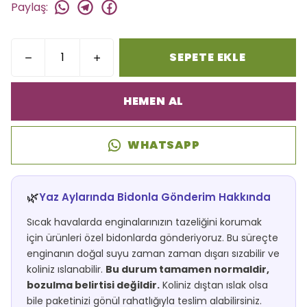
Paylaş
:
SEPETE EKLE
HEMEN AL
WHATSAPP
🌿
Yaz Aylarında Bidonla Gönderim Hakkında
Sıcak havalarda enginalarınızın tazeliğini korumak
için ürünleri özel bidonlarda gönderiyoruz. Bu süreçte
enginanın doğal suyu zaman zaman dışarı sızabilir ve
koliniz ıslanabilir.
Bu durum tamamen normaldir,
bozulma belirtisi değildir.
Koliniz dıştan ıslak olsa
bile paketinizi gönül rahatlığıyla teslim alabilirsiniz.