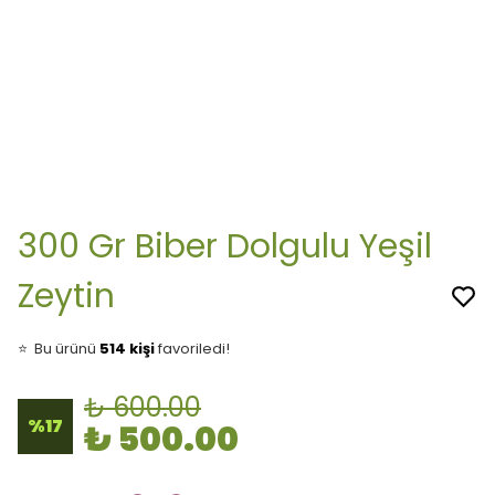
300 Gr Biber Dolgulu Yeşil
Zeytin
👀
Şu an
30 kişi
inceliyor!
⭐️
Bu ürünü
514 kişi
favoriledi!
🛒
73 kişi
sepetine ekledi!
₺ 600.00
✅
Bugün
51 adet
satıldı
%
17
₺ 500.00
🚚
Hızlı teslimat
yapılıyor!