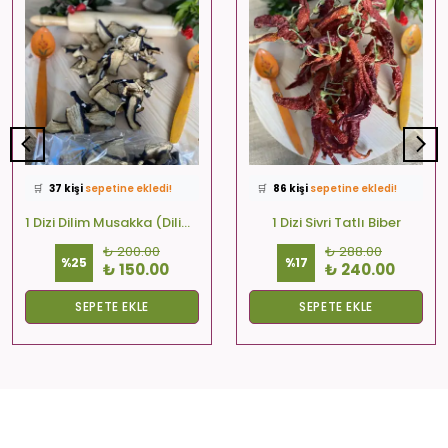
⭐️
Bu ürünü
572 kişi
favoriledi!
⭐️
Bu ürünü
499 kişi
favoriledi!
🛒
37 kişi
sepetine ekledi!
🛒
86 kişi
sepetine ekledi!
✅
Bugün
32 adet
satıldı
✅
Bugün
23 adet
satıldı
1 Dizi Dilim Musakka (Dilim-Kare-Yuvarlak)
1 Dizi Sivri Tatlı Biber
🚚
Hızlı teslimat
yapılıyor!
🚚
Hızlı teslimat
yapılıyor!
₺ 200.00
₺ 288.00
%
25
%
17
₺ 150.00
₺ 240.00
SEPETE EKLE
SEPETE EKLE