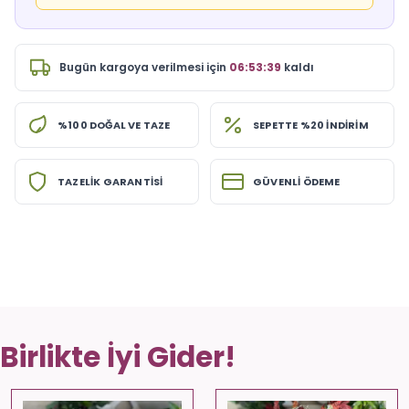
Bugün
kargoya verilmesi için
06:53:39
kaldı
%100 DOĞAL VE TAZE
SEPETTE %20 İNDİRİM
TAZELİK GARANTİSİ
GÜVENLİ ÖDEME
Birlikte İyi Gider!