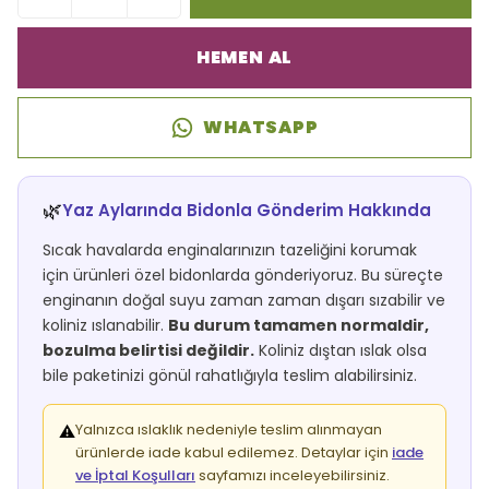
HEMEN AL
WHATSAPP
🌿
Yaz Aylarında Bidonla Gönderim Hakkında
Sıcak havalarda enginalarınızın tazeliğini korumak
için ürünleri özel bidonlarda gönderiyoruz. Bu süreçte
enginanın doğal suyu zaman zaman dışarı sızabilir ve
koliniz ıslanabilir.
Bu durum tamamen normaldir,
bozulma belirtisi değildir.
Koliniz dıştan ıslak olsa
bile paketinizi gönül rahatlığıyla teslim alabilirsiniz.
Yalnızca ıslaklık nedeniyle teslim alınmayan
⚠️
ürünlerde iade kabul edilemez. Detaylar için
iade
ve İptal Koşulları
sayfamızı inceleyebilirsiniz.