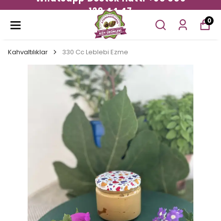
129 44 47
0
Kahvaltılıklar
330 Cc Leblebi Ezme