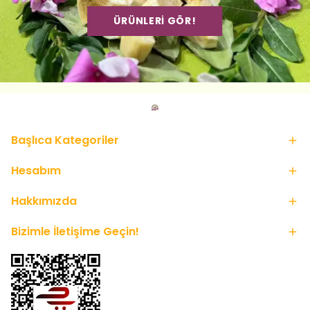
ÜRÜNLERİ GÖR!
Başlıca Kategoriler
Hesabım
Hakkımızda
Bizimle İletişime Geçin!