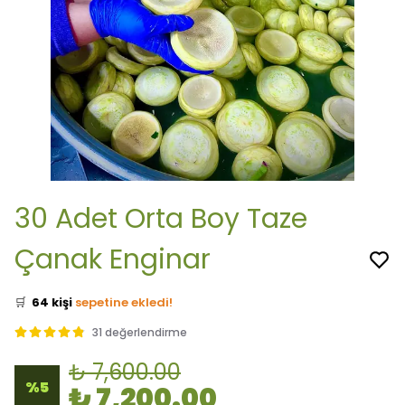
30 Adet Orta Boy Taze
Çanak Enginar
👀
Şu an
21 kişi
inceliyor!
⭐️
Bu ürünü
357 kişi
favoriledi!
🛒
64 kişi
sepetine ekledi!
✅
Bugün
58 adet
satıldı
31 değerlendirme
🚚
Hızlı teslimat
yapılıyor!
₺ 7,600.00
%
5
₺ 7,200.00