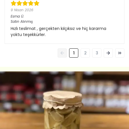
9 Nisan 2026
Esma
Ü.
Satın Alınmış
Hızlı teslimat , gerçekten kılçıksız ve hiç kararma
yoktu teşekkürler.
1
2
3