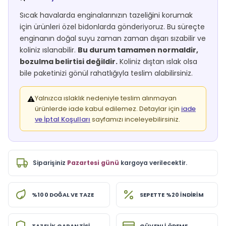
Sıcak havalarda enginalarınızın tazeliğini korumak
için ürünleri özel bidonlarda gönderiyoruz. Bu süreçte
enginanın doğal suyu zaman zaman dışarı sızabilir ve
koliniz ıslanabilir.
Bu durum tamamen normaldir,
bozulma belirtisi değildir.
Koliniz dıştan ıslak olsa
bile paketinizi gönül rahatlığıyla teslim alabilirsiniz.
Yalnızca ıslaklık nedeniyle teslim alınmayan
⚠️
ürünlerde iade kabul edilemez. Detaylar için
iade
ve İptal Koşulları
sayfamızı inceleyebilirsiniz.
Siparişiniz
Pazartesi günü
kargoya verilecektir.
%100 DOĞAL VE TAZE
SEPETTE %20 İNDİRİM