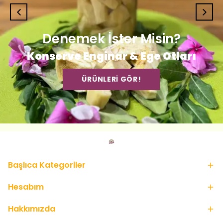
Denemek İster Misin?
Konserve Enginar & Ege Otları
ÜRÜNLERİ GÖR!
Başlıca Kategoriler
Hesabım
Hakkımızda