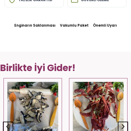
TAZELİK GARANTİSİ
GÜVENLİ ÖDEME
Enginarın Saklanması
Vakumlu Paket
Önemli Uyarı
Birlikte İyi Gider!
⭐️
Bu ürünü
572 kişi
favoriledi!
⭐️
Bu ürünü
499 kişi
favoriledi!