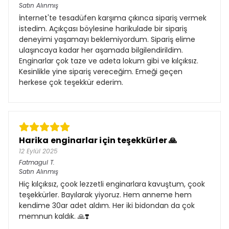
Satın Alınmış
İnternet'te tesadüfen karşıma çıkınca sipariş vermek
istedim. Açıkçası böylesine harikulade bir sipariş
deneyimi yaşamayı beklemiyordum. Sipariş elime
ulaşıncaya kadar her aşamada bilgilendirildim.
Enginarlar çok taze ve adeta lokum gibi ve kılçıksız.
Kesinlikle yine sipariş vereceğim. Emeği geçen
herkese çok teşekkür ederim.
Harika enginarlar için teşekkürler 🙏
12 Eylül 2025
Fatmagul
T.
Satın Alınmış
Hiç kılçıksız, çook lezzetli enginarlara kavuştum, çook
teşekkürler. Bayılarak yiyoruz. Hem anneme hem
kendime 30ar adet aldım. Her iki bidondan da çok
memnun kaldık. 🙏❣️