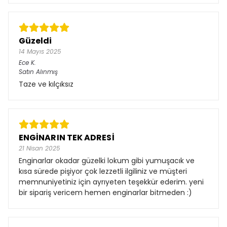
Güzeldi
14 Mayıs 2025
Ece
K.
Satın Alınmış
Taze ve kılçıksız
ENGİNARIN TEK ADRESİ
21 Nisan 2025
Enginarlar okadar güzelki lokum gibi yumuşacık ve
kısa sürede pişiyor çok lezzetli ilgiliniz ve müşteri
memnuniyetiniz için ayrıyeten teşekkür ederim. yeni
bir sipariş vericem hemen enginarlar bitmeden :)