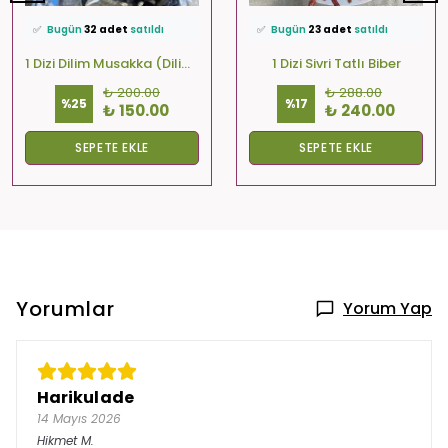
🛒
37 kişi
sepetine ekledi!
🛒
86 kişi
sepetine ekledi!
✅
Bugün
32 adet
satıldı
✅
Bugün
23 adet
satıldı
🚚
Hızlı teslimat
yapılıyor!
🚚
Hızlı teslimat
yapılıyor!
1 Dizi Dilim Musakka (Dilim-Kare-Yuvarlak)
1 Dizi Sivri Tatlı Biber
₺ 200.00
₺ 288.00
%
25
%
17
₺ 150.00
₺ 240.00
SEPETE EKLE
SEPETE EKLE
Yorumlar
Yorum Yap
Harikulade
14 Mayıs 2026
Hikmet
M.