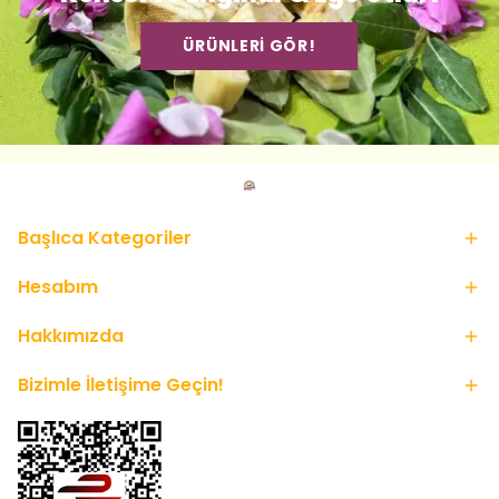
ÜRÜNLERİ GÖR!
Başlıca Kategoriler
Hesabım
Hakkımızda
Bizimle İletişime Geçin!