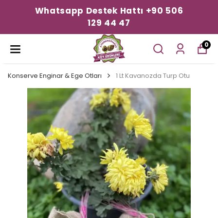
Whatsapp Destek Hattı +90 506
129 44 47
0
Konserve Enginar & Ege Otları
1 Lt Kavanozda Turp Otu