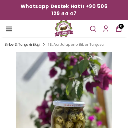
Whatsapp Destek Hattı +90 506
129 44 47
0
Sirke & Turşu & Ekşi
1 Lt Acı Jalapeno Biber Turşusu