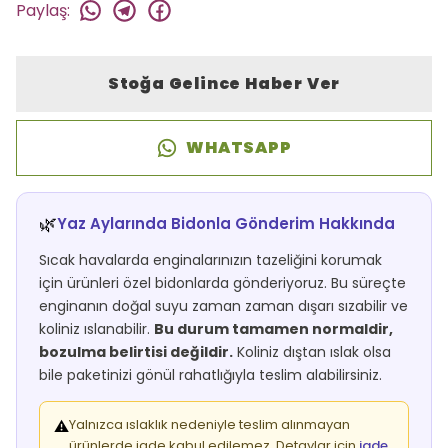
Paylaş
:
Stoğa Gelince Haber Ver
WHATSAPP
🌿
Yaz Aylarında Bidonla Gönderim Hakkında
Sıcak havalarda enginalarınızın tazeliğini korumak
için ürünleri özel bidonlarda gönderiyoruz. Bu süreçte
enginanın doğal suyu zaman zaman dışarı sızabilir ve
koliniz ıslanabilir.
Bu durum tamamen normaldir,
bozulma belirtisi değildir.
Koliniz dıştan ıslak olsa
bile paketinizi gönül rahatlığıyla teslim alabilirsiniz.
Yalnızca ıslaklık nedeniyle teslim alınmayan
⚠️
ürünlerde iade kabul edilemez. Detaylar için
iade