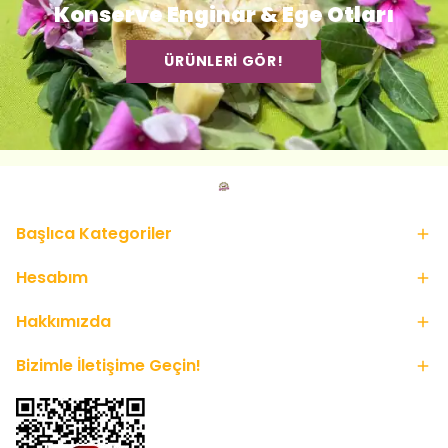
Konserve Enginar & Ege Otları
ÜRÜNLERİ GÖR!
Başlıca Kategoriler
Hesabım
Hakkımızda
Bizimle İletişime Geçin!