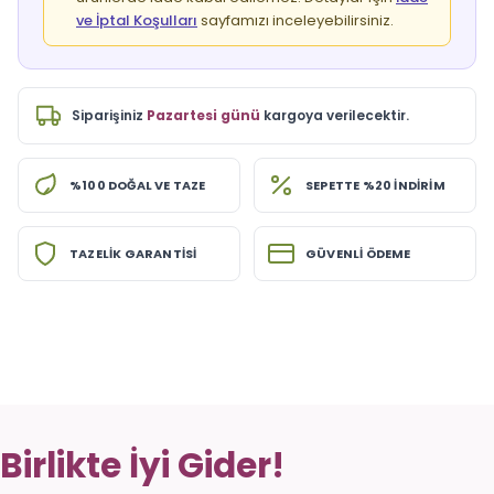
ve İptal Koşulları
sayfamızı inceleyebilirsiniz.
Siparişiniz
Pazartesi günü
kargoya verilecektir.
%100 DOĞAL VE TAZE
SEPETTE %20 İNDİRİM
TAZELİK GARANTİSİ
GÜVENLİ ÖDEME
Birlikte İyi Gider!