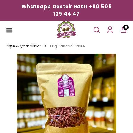
Whatsapp Destek Hattı +90 506
129 44 47
0
Erişte & Çorbalıklar
1 Kg Pancarlı Erişte