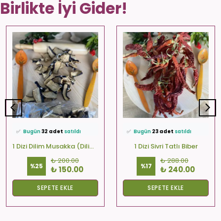
Birlikte İyi Gider!
⭐️
Bu ürünü
572 kişi
favoriledi!
⭐️
Bu ürünü
499 kişi
favoriledi!
🛒
37 kişi
sepetine ekledi!
🛒
86 kişi
sepetine ekledi!
✅
Bugün
32 adet
satıldı
✅
Bugün
23 adet
satıldı
🚚
Hızlı teslimat
yapılıyor!
🚚
Hızlı teslimat
yapılıyor!
1 Dizi Dilim Musakka (Dilim-Kare-Yuvarlak)
1 Dizi Sivri Tatlı Biber
₺ 200.00
₺ 288.00
%
25
%
17
₺ 150.00
₺ 240.00
SEPETE EKLE
SEPETE EKLE