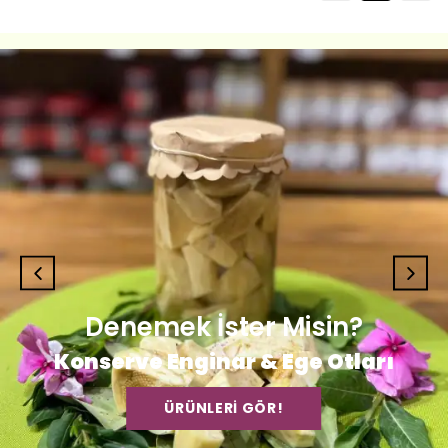
Denemek İster Misin?
Konserve Enginar & Ege Otları
ÜRÜNLERİ GÖR!