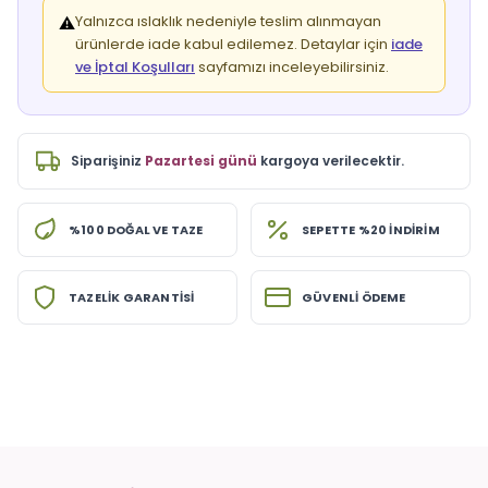
Yalnızca ıslaklık nedeniyle teslim alınmayan
⚠️
ürünlerde iade kabul edilemez. Detaylar için
iade
ve İptal Koşulları
sayfamızı inceleyebilirsiniz.
Siparişiniz
Pazartesi günü
kargoya verilecektir.
%100 DOĞAL VE TAZE
SEPETTE %20 İNDİRİM
TAZELİK GARANTİSİ
GÜVENLİ ÖDEME