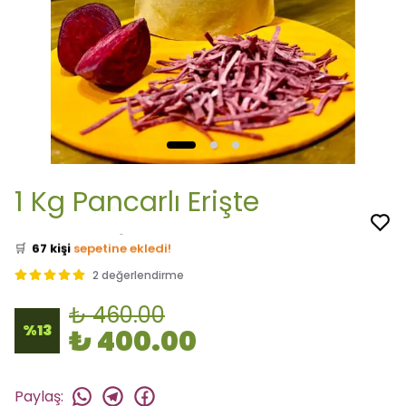
1 Kg Pancarlı Erişte
👀
Şu an
28 kişi
inceliyor!
⭐️
Bu ürünü
320 kişi
favoriledi!
🛒
67 kişi
sepetine ekledi!
✅
Bugün
45 adet
satıldı
2 değerlendirme
🚚
Hızlı teslimat
yapılıyor!
₺ 460.00
%
13
₺ 400.00
Paylaş
: