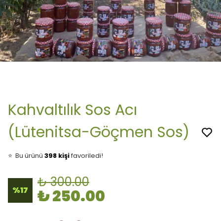
Kahvaltılık Sos Acı
(Lütenitsa-Göçmen Sos)
👀
Şu an
37 kişi
inceliyor!
⭐️
Bu ürünü
398 kişi
favoriledi!
🛒
49 kişi
sepetine ekledi!
✅
Bugün
48 adet
satıldı
₺ 300.00
🚚
Hızlı teslimat
yapılıyor!
%
17
₺ 250.00