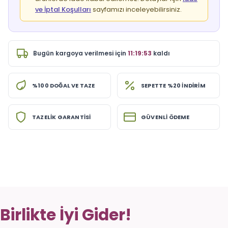
ve İptal Koşulları
sayfamızı inceleyebilirsiniz.
Bugün
kargoya verilmesi için
11:19:52
kaldı
%100 DOĞAL VE TAZE
SEPETTE %20 İNDİRİM
TAZELİK GARANTİSİ
GÜVENLİ ÖDEME
Birlikte İyi Gider!