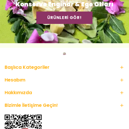
Konserve Enginar & Ege Otları
ÜRÜNLERİ GÖR!
Başlıca Kategoriler
Hesabım
Hakkımızda
Bizimle İletişime Geçin!