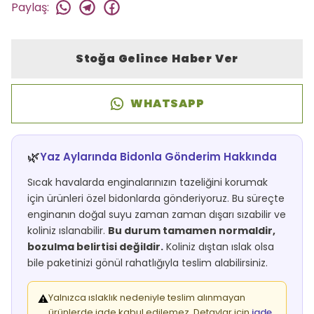
Paylaş
:
Stoğa Gelince Haber Ver
WHATSAPP
🌿
Yaz Aylarında Bidonla Gönderim Hakkında
Sıcak havalarda enginalarınızın tazeliğini korumak
için ürünleri özel bidonlarda gönderiyoruz. Bu süreçte
enginanın doğal suyu zaman zaman dışarı sızabilir ve
koliniz ıslanabilir.
Bu durum tamamen normaldir,
bozulma belirtisi değildir.
Koliniz dıştan ıslak olsa
bile paketinizi gönül rahatlığıyla teslim alabilirsiniz.
Yalnızca ıslaklık nedeniyle teslim alınmayan
⚠️
ürünlerde iade kabul edilemez. Detaylar için
iade