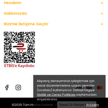
Hesabım
Hakkımızda
Bizimle İletişime Geçin!
Alışveriş deneyiminizi iyileştirmek için
yasal düzenlemelere uygun çerezler
(cookies) kullanıyoruz. Detaylı bilgiye
Gizlilik ve Çerez Politikası
sayfamızdan
erişebilirsiniz.
Anladım
©2025 Tüm Hakları Saklıdır -
Brand On Reklam Ajansı