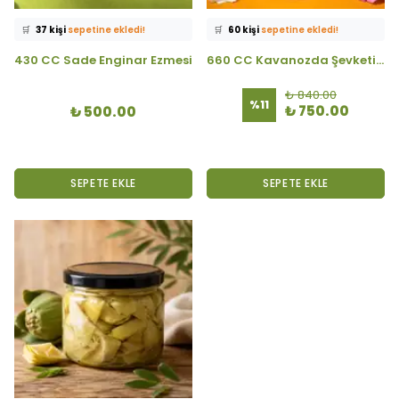
⭐️
Bu ürünü
522 kişi
favoriledi!
⭐️
Bu ürünü
431 kişi
favoriledi!
🛒
37 kişi
sepetine ekledi!
🛒
60 kişi
sepetine ekledi!
✅
Bugün
58 adet
satıldı
✅
Bugün
36 adet
satıldı
430 CC Sade Enginar Ezmesi
660 CC Kavanozda Şevketi Bostan
🚚
Hızlı teslimat
yapılıyor!
🚚
Hızlı teslimat
yapılıyor!
₺ 840.00
%
11
₺ 750.00
₺ 500.00
SEPETE EKLE
SEPETE EKLE
⭐️
Bu ürünü
591 kişi
favoriledi!