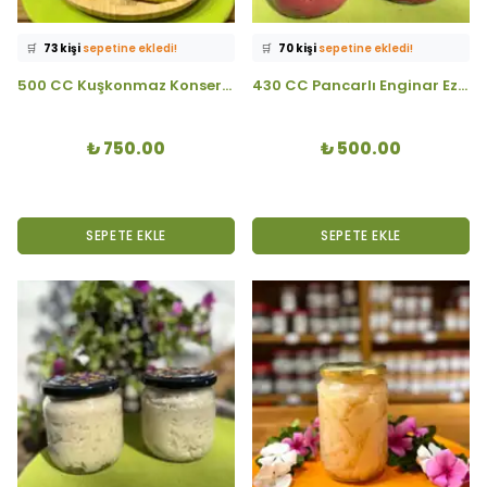
⭐️
Bu ürünü
496 kişi
favoriledi!
⭐️
Bu ürünü
511 kişi
favoriledi!
🛒
73 kişi
sepetine ekledi!
🛒
70 kişi
sepetine ekledi!
✅
Bugün
42 adet
satıldı
✅
Bugün
40 adet
satıldı
500 CC Kuşkonmaz Konserve
430 CC Pancarlı Enginar Ezmesi
🚚
Hızlı teslimat
yapılıyor!
🚚
Hızlı teslimat
yapılıyor!
₺ 750.00
₺ 500.00
SEPETE EKLE
SEPETE EKLE