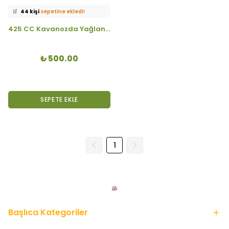
🛒
44 kişi
sepetine ekledi!
✅
Bugün
20 adet
satıldı
425 CC Kavanozda Yağlanmış Baharatlı Bebek Enginar
🚚
Hızlı teslimat
yapılıyor!
₺ 500.00
SEPETE EKLE
1
Başlıca Kategoriler