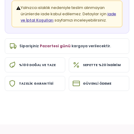
Yalnızca ıslaklık nedeniyle teslim alınmayan
⚠️
ürünlerde iade kabul edilemez. Detaylar için
iade
ve İptal Koşulları
sayfamızı inceleyebilirsiniz.
Siparişiniz
Pazartesi günü
kargoya verilecektir.
%100 DOĞAL VE TAZE
SEPETTE %20 İNDİRİM
TAZELİK GARANTİSİ
GÜVENLİ ÖDEME