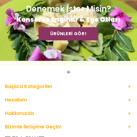
Denemek İster Misin?
Konserve Enginar & Ege Otları
ÜRÜNLERİ GÖR!
Başlıca Kategoriler
Hesabım
Hakkımızda
Bizimle İletişime Geçin!