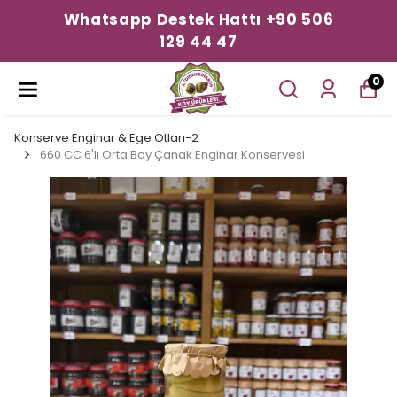
Whatsapp Destek Hattı +90 506
129 44 47
0
Konserve Enginar & Ege Otları-2
660 CC 6'lı Orta Boy Çanak Enginar Konservesi