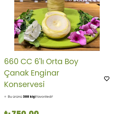
660 CC 6'lı Orta Boy
Çanak Enginar
Konservesi
👀
Şu an
33 kişi
inceliyor!
⭐️
Bu ürünü
388 kişi
favoriledi!
🛒
73 kişi
sepetine ekledi!
✅
Bugün
27 adet
satıldı
🚚
Hızlı teslimat
yapılıyor!
₺ 750.00