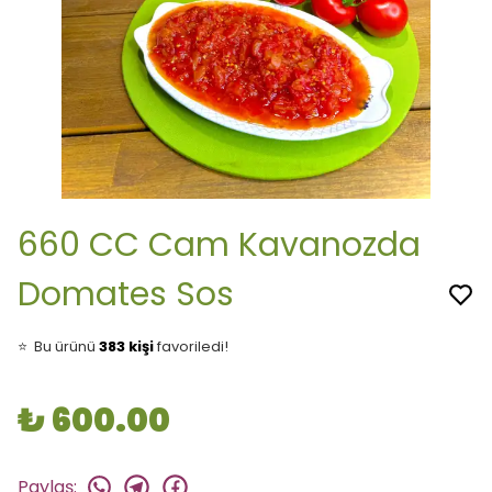
660 CC Cam Kavanozda
Domates Sos
👀
Şu an
24 kişi
inceliyor!
⭐️
Bu ürünü
383 kişi
favoriledi!
🛒
60 kişi
sepetine ekledi!
✅
Bugün
53 adet
satıldı
🚚
Hızlı teslimat
yapılıyor!
₺ 600.00
Paylaş
: