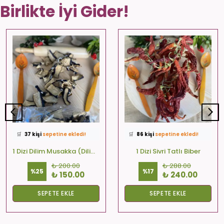
Birlikte İyi Gider!
⭐️
Bu ürünü
572 kişi
favoriledi!
⭐️
Bu ürünü
499 kişi
favoriledi!
🛒
37 kişi
sepetine ekledi!
🛒
86 kişi
sepetine ekledi!
✅
Bugün
32 adet
satıldı
✅
Bugün
23 adet
satıldı
🚚
Hızlı teslimat
yapılıyor!
🚚
Hızlı teslimat
yapılıyor!
1 Dizi Dilim Musakka (Dilim-Kare-Yuvarlak)
1 Dizi Sivri Tatlı Biber
₺ 200.00
₺ 288.00
%
25
%
17
₺ 150.00
₺ 240.00
SEPETE EKLE
SEPETE EKLE