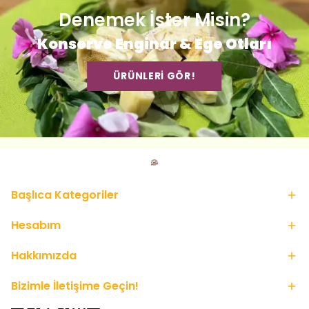
Denemek İster Misin?
Konserve Enginar & Ege Otları
ÜRÜNLERİ GÖR!
Başlıca Kategoriler
Hesabım
Hakkımızda
Bizimle İletişime Geçin!