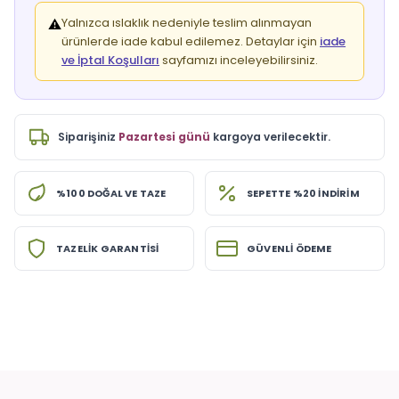
Yalnızca ıslaklık nedeniyle teslim alınmayan
⚠️
ürünlerde iade kabul edilemez. Detaylar için
iade
ve İptal Koşulları
sayfamızı inceleyebilirsiniz.
Siparişiniz
Pazartesi günü
kargoya verilecektir.
%100 DOĞAL VE TAZE
SEPETTE %20 İNDİRİM
TAZELİK GARANTİSİ
GÜVENLİ ÖDEME