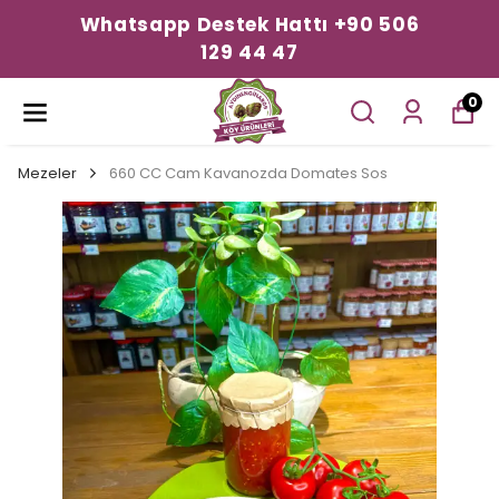
Whatsapp Destek Hattı +90 506
129 44 47
0
Mezeler
660 CC Cam Kavanozda Domates Sos