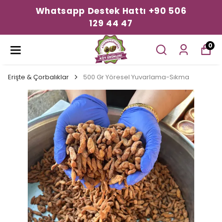
Whatsapp Destek Hattı +90 506
129 44 47
0
Erişte & Çorbalıklar
500 Gr Yöresel Yuvarlama-Sıkma