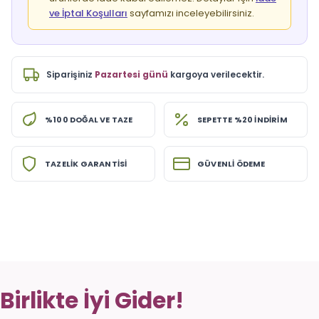
ve İptal Koşulları
sayfamızı inceleyebilirsiniz.
Siparişiniz
Pazartesi günü
kargoya verilecektir.
%100 DOĞAL VE TAZE
SEPETTE %20 İNDİRİM
TAZELİK GARANTİSİ
GÜVENLİ ÖDEME
Birlikte İyi Gider!