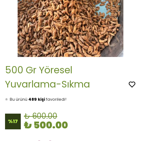
500 Gr Yöresel
Yuvarlama-Sıkma
👀
Şu an
35 kişi
inceliyor!
⭐️
Bu ürünü
489 kişi
favoriledi!
🛒
84 kişi
sepetine ekledi!
✅
Bugün
24 adet
satıldı
₺ 600.00
🚚
Hızlı teslimat
yapılıyor!
%
17
₺ 500.00