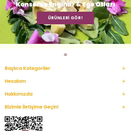
Konserve Enginar & Ege Otları
ÜRÜNLERİ GÖR!
Başlıca Kategoriler
Hesabım
Hakkımızda
Bizimle İletişime Geçin!