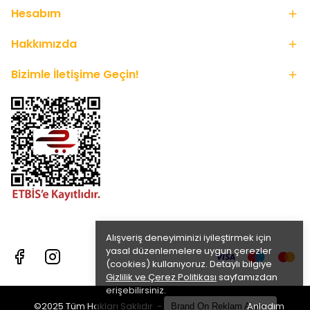
Hesabım
Hakkımızda
Bizimle İletişime Geçin!
Alışveriş deneyiminizi iyileştirmek için
yasal düzenlemelere uygun çerezler
(cookies) kullanıyoruz. Detaylı bilgiye
Gizlilik ve Çerez Politikası
sayfamızdan
erişebilirsiniz.
Anladım
©2025 Tüm Hakları Saklıdır -
Brand On Reklam Ajansı