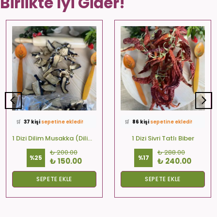
Birlikte İyi Gider!
⭐️
Bu ürünü
572 kişi
favoriledi!
⭐️
Bu ürünü
499 kişi
favoriledi!
🛒
37 kişi
sepetine ekledi!
🛒
86 kişi
sepetine ekledi!
✅
Bugün
32 adet
satıldı
✅
Bugün
23 adet
satıldı
🚚
Hızlı teslimat
yapılıyor!
🚚
Hızlı teslimat
yapılıyor!
1 Dizi Dilim Musakka (Dilim-Kare-Yuvarlak)
1 Dizi Sivri Tatlı Biber
₺ 200.00
₺ 288.00
%
25
%
17
₺ 150.00
₺ 240.00
SEPETE EKLE
SEPETE EKLE