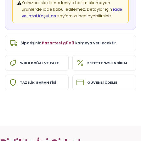
Yalnızca ıslaklık nedeniyle teslim alınmayan
⚠️
ürünlerde iade kabul edilemez. Detaylar için
iade
ve İptal Koşulları
sayfamızı inceleyebilirsiniz.
Siparişiniz
Pazartesi günü
kargoya verilecektir.
%100 DOĞAL VE TAZE
SEPETTE %20 İNDİRİM
TAZELİK GARANTİSİ
GÜVENLİ ÖDEME