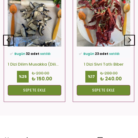
⭐️
Bu ürünü
572 kişi
favoriledi!
⭐️
Bu ürünü
499 kişi
favoriledi!
🛒
37 kişi
sepetine ekledi!
🛒
86 kişi
sepetine ekledi!
✅
Bugün
32 adet
satıldı
✅
Bugün
23 adet
satıldı
🚚
Hızlı teslimat
yapılıyor!
🚚
Hızlı teslimat
yapılıyor!
1 Dizi Dilim Musakka (Dilim-Kare-Yuvarlak)
1 Dizi Sivri Tatlı Biber
₺ 200.00
₺ 288.00
%
25
%
17
₺ 150.00
₺ 240.00
SEPETE EKLE
SEPETE EKLE