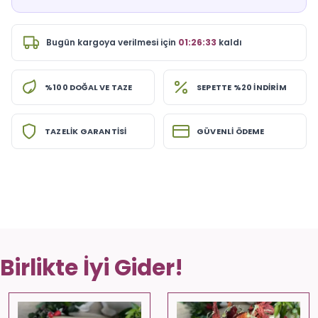
Bugün
kargoya verilmesi için
01:26:33
kaldı
%100 DOĞAL VE TAZE
SEPETTE %20 İNDİRİM
TAZELİK GARANTİSİ
GÜVENLİ ÖDEME
Birlikte İyi Gider!