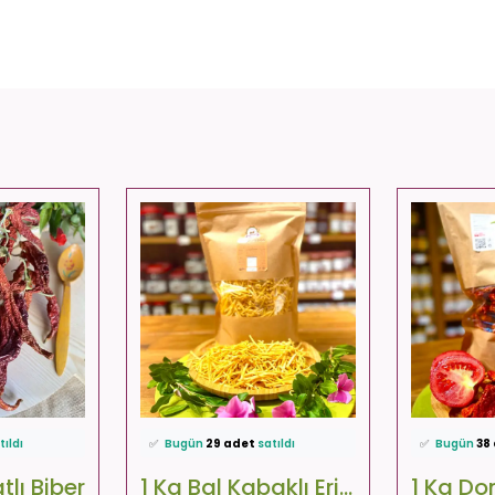
favoriledi!
⭐️
Bu ürünü
404 kişi
favoriledi!
⭐️
Bu ürünü
kledi!
🛒
33 kişi
sepetine ekledi!
🛒
33 kişi
sep
tıldı
✅
Bugün
29 adet
satıldı
✅
Bugün
38
lıyor!
🚚
Hızlı teslimat
yapılıyor!
🚚
Hızlı tesl
atlı Biber
1 Kg Bal Kabaklı Erişte