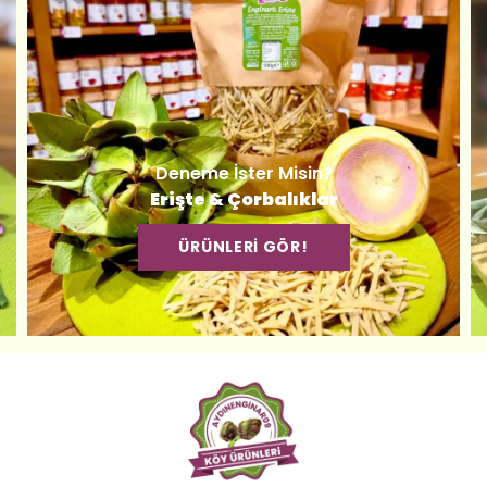
Deneme İster Misin?
Erişte & Çorbalıklar
ÜRÜNLERİ GÖR!