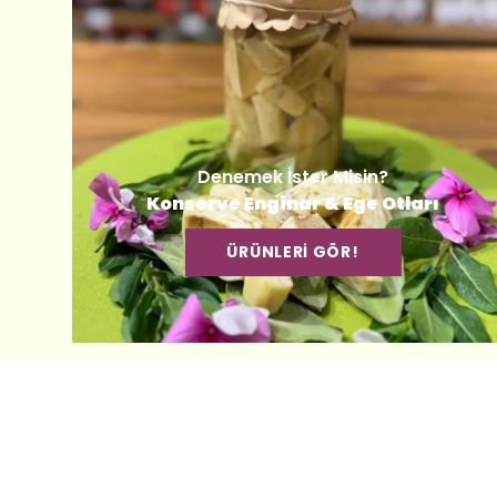
Denemek İster Misin?
Konserve Enginar & Ege Otları
ÜRÜNLERİ GÖR!