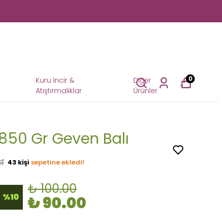
0
Kuru İncir &
Diğer
Atıştırmalıklar
Ürünler
850 Gr Geven Balı
👀
Şu an
20 kişi
inceliyor!
⭐️
Bu ürünü
252 kişi
favoriledi!
🛒
43 kişi
sepetine ekledi!
✅
Bugün
33 adet
satıldı
₺ 100.00
🚚
Hızlı teslimat
yapılıyor!
%
10
₺ 90.00