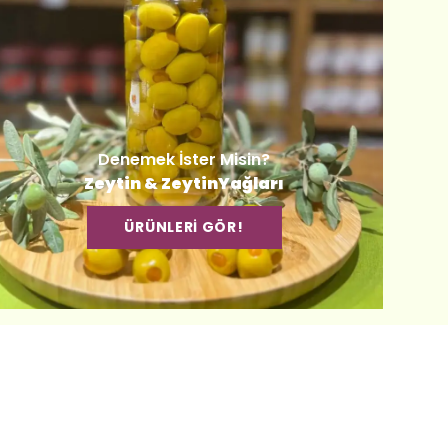
Denemek İster Misin?
Zeytin & ZeytinYağları
ÜRÜNLERİ GÖR!