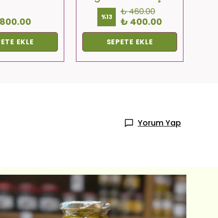
₺ 460.00
%
13
 800.00
₺ 400.00
ETE EKLE
SEPETE EKLE
Yorum Yap