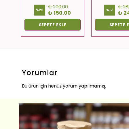
₺ 200.00
₺ 28
%
25
%
17
0
₺ 150.00
₺ 2
SEPETE EKLE
SEPETE 
Yorumlar
Bu ürün için henüz yorum yapılmamış.