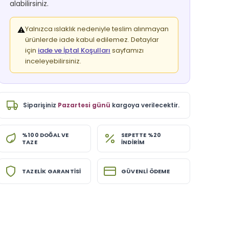
alabilirsiniz.
Yalnızca ıslaklık nedeniyle teslim alınmayan
⚠️
ürünlerde iade kabul edilemez. Detaylar
için
iade ve İptal Koşulları
sayfamızı
inceleyebilirsiniz.
Siparişiniz
Pazartesi günü
kargoya verilecektir.
%100 DOĞAL VE
SEPETTE %20
TAZE
İNDİRİM
TAZELİK GARANTİSİ
GÜVENLİ ÖDEME