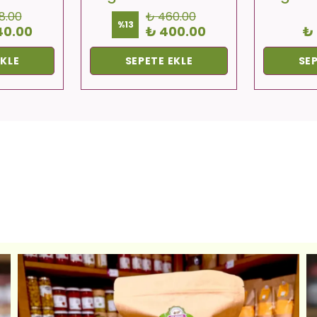
8.00
₺ 460.00
%
13
40.00
₺ 400.00
₺
EKLE
SEPETE EKLE
SEP