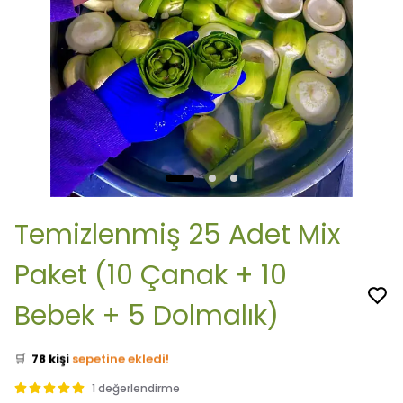
Temizlenmiş 25 Adet Mix
Paket (10 Çanak + 10
Bebek + 5 Dolmalık)
👀
Şu an
37 kişi
inceliyor!
⭐️
Bu ürünü
339 kişi
favoriledi!
🛒
78 kişi
sepetine ekledi!
✅
Bugün
41 adet
satıldı
1 değerlendirme
🚚
Hızlı teslimat
yapılıyor!