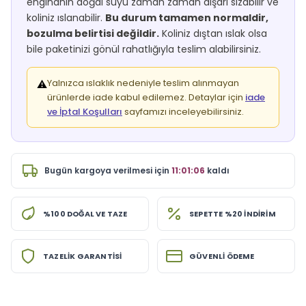
enginanın doğal suyu zaman zaman dışarı sızabilir ve
koliniz ıslanabilir.
Bu durum tamamen normaldir,
bozulma belirtisi değildir.
Koliniz dıştan ıslak olsa
bile paketinizi gönül rahatlığıyla teslim alabilirsiniz.
Yalnızca ıslaklık nedeniyle teslim alınmayan
⚠️
ürünlerde iade kabul edilemez. Detaylar için
iade
ve İptal Koşulları
sayfamızı inceleyebilirsiniz.
Bugün
kargoya verilmesi için
11:01:05
kaldı
%100 DOĞAL VE TAZE
SEPETTE %20 İNDİRİM
TAZELİK GARANTİSİ
GÜVENLİ ÖDEME