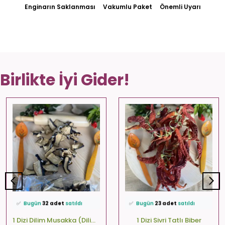
Enginarın Saklanması
Vakumlu Paket
Önemli Uyarı
Birlikte İyi Gider!
⭐️
Bu ürünü
572 kişi
favoriledi!
⭐️
Bu ürünü
499 kişi
favoriledi!
🛒
37 kişi
sepetine ekledi!
🛒
86 kişi
sepetine ekledi!
✅
Bugün
32 adet
satıldı
✅
Bugün
23 adet
satıldı
🚚
Hızlı teslimat
yapılıyor!
🚚
Hızlı teslimat
yapılıyor!
1 Dizi Dilim Musakka (Dilim-Kare-Yuvarlak)
1 Dizi Sivri Tatlı Biber