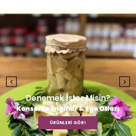
Denemek İster Misin?
Konserve Enginar & Ege Otları
ÜRÜNLERİ GÖR!