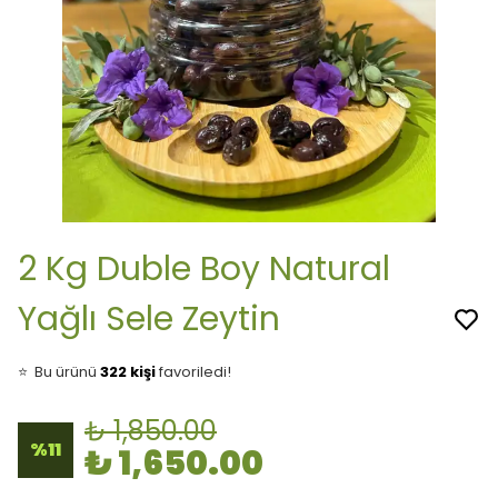
2 Kg Duble Boy Natural
Yağlı Sele Zeytin
👀
Şu an
20 kişi
inceliyor!
⭐️
Bu ürünü
322 kişi
favoriledi!
🛒
39 kişi
sepetine ekledi!
✅
Bugün
37 adet
satıldı
₺ 1,850.00
🚚
Hızlı teslimat
yapılıyor!
%
11
₺ 1,650.00