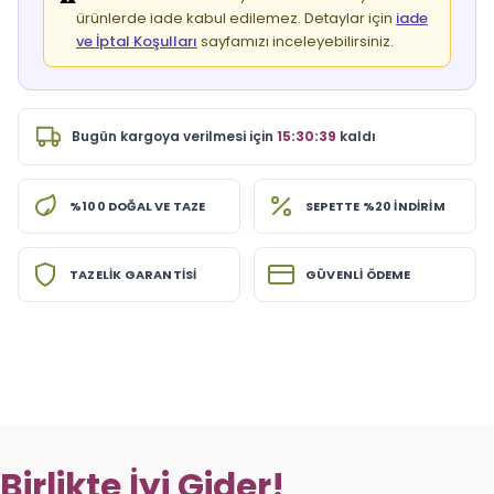
ürünlerde iade kabul edilemez. Detaylar için
iade
ve İptal Koşulları
sayfamızı inceleyebilirsiniz.
Bugün
kargoya verilmesi için
15:30:39
kaldı
%100 DOĞAL VE TAZE
SEPETTE %20 İNDİRİM
TAZELİK GARANTİSİ
GÜVENLİ ÖDEME
Birlikte İyi Gider!