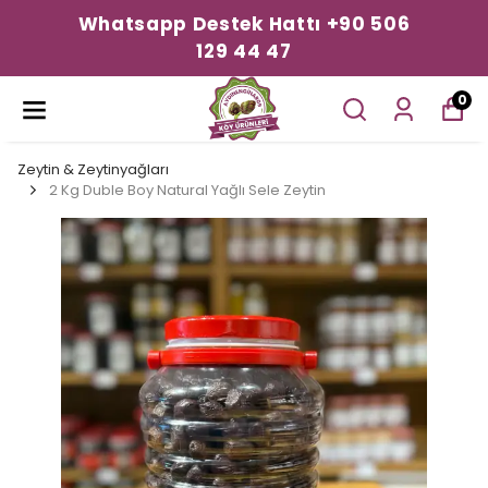
Whatsapp Destek Hattı +90 506
129 44 47
0
Zeytin & Zeytinyağları
2 Kg Duble Boy Natural Yağlı Sele Zeytin