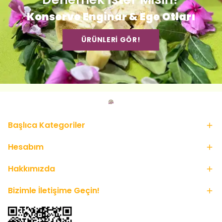
Konserve Enginar & Ege Otları
ÜRÜNLERİ GÖR!
Başlıca Kategoriler
Hesabım
Hakkımızda
Bizimle İletişime Geçin!