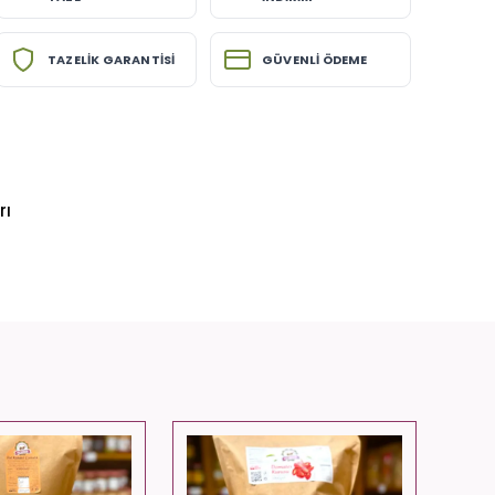
TAZELİK GARANTİSİ
GÜVENLİ ÖDEME
rı