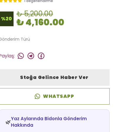
1 değerlendirme
🚚
Hızlı teslimat
yapılıyor!
₺ 5,200.00
%
20
₺ 4,160.00
Gönderim Türü
Paylaş
:
Stoğa Gelince Haber Ver
WHATSAPP
Yaz Aylarında Bidonla Gönderim
🌿
Hakkında