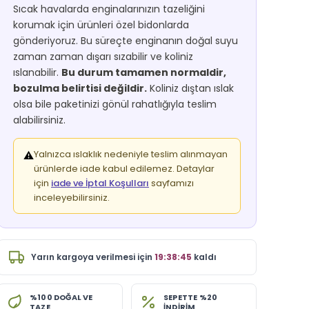
Sıcak havalarda enginalarınızın tazeliğini
korumak için ürünleri özel bidonlarda
gönderiyoruz. Bu süreçte enginanın doğal suyu
zaman zaman dışarı sızabilir ve koliniz
ıslanabilir.
Bu durum tamamen normaldir,
bozulma belirtisi değildir.
Koliniz dıştan ıslak
olsa bile paketinizi gönül rahatlığıyla teslim
alabilirsiniz.
Yalnızca ıslaklık nedeniyle teslim alınmayan
⚠️
ürünlerde iade kabul edilemez. Detaylar
için
iade ve İptal Koşulları
sayfamızı
inceleyebilirsiniz.
Yarın
kargoya verilmesi için
19:38:44
kaldı
%100 DOĞAL VE
SEPETTE %20
TAZE
İNDİRİM