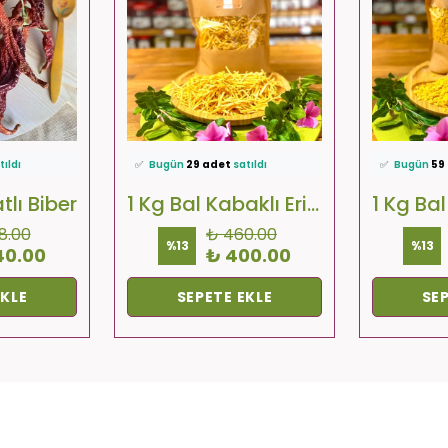
favoriledi!
⭐️
Bu ürünü
404 kişi
favoriledi!
⭐️
Bu ürünü
kledi!
🛒
33 kişi
sepetine ekledi!
🛒
66 kişi
sep
tıldı
✅
Bugün
29 adet
satıldı
✅
Bugün
59
lıyor!
🚚
Hızlı teslimat
yapılıyor!
🚚
Hızlı tesl
atlı Biber
1 Kg Bal Kabaklı Erişte
8.00
₺ 460.00
%
13
%
13
40.00
₺ 400.00
EKLE
SEPETE EKLE
SEP