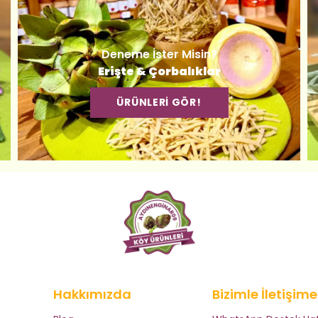
Deneme İster Misin?
Erişte & Çorbalıklar
ÜRÜNLERİ GÖR!
Hakkımızda
Bizimle İletişim