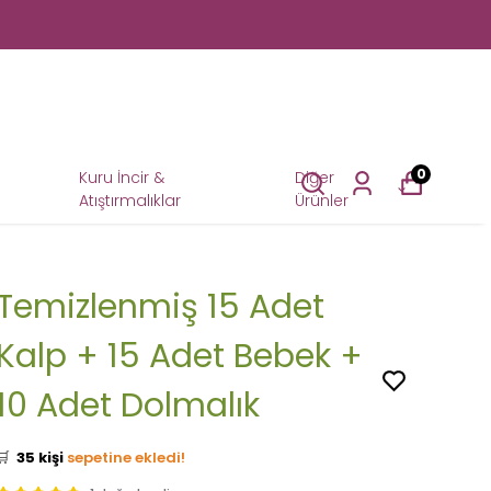
0
Kuru İncir &
Diğer
Atıştırmalıklar
Ürünler
Temizlenmiş 15 Adet
Kalp + 15 Adet Bebek +
10 Adet Dolmalık
👀
Şu an
31 kişi
inceliyor!
⭐️
Bu ürünü
344 kişi
favoriledi!
🛒
35 kişi
sepetine ekledi!
✅
Bugün
41 adet
satıldı