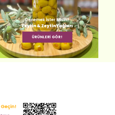
Denemek İster Misin?
Zeytin & ZeytinYağları
ÜRÜNLERİ GÖR!
e Geçin!