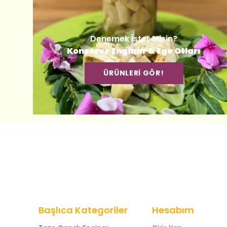
Denemek İster Misin?
Konserve Enginar & Ege Otları
ÜRÜNLERİ GÖR!
Başlıca Kategoriler
Hesabım