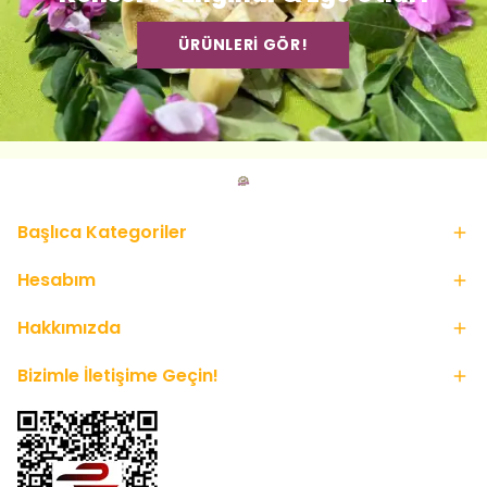
ÜRÜNLERİ GÖR!
Başlıca Kategoriler
Hesabım
Hakkımızda
Bizimle İletişime Geçin!