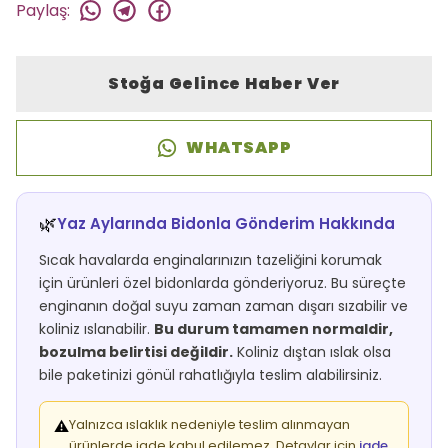
Paylaş
:
Stoğa Gelince Haber Ver
WHATSAPP
🌿
Yaz Aylarında Bidonla Gönderim Hakkında
Sıcak havalarda enginalarınızın tazeliğini korumak
için ürünleri özel bidonlarda gönderiyoruz. Bu süreçte
enginanın doğal suyu zaman zaman dışarı sızabilir ve
koliniz ıslanabilir.
Bu durum tamamen normaldir,
bozulma belirtisi değildir.
Koliniz dıştan ıslak olsa
bile paketinizi gönül rahatlığıyla teslim alabilirsiniz.
Yalnızca ıslaklık nedeniyle teslim alınmayan
⚠️
ürünlerde iade kabul edilemez. Detaylar için
iade