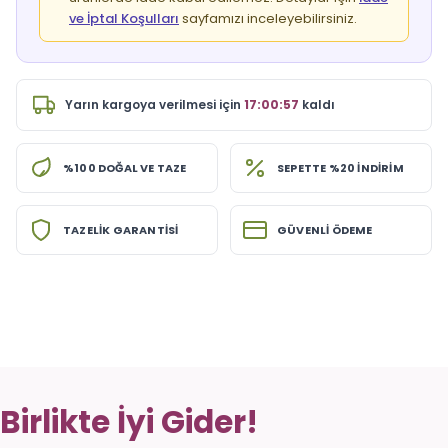
ve İptal Koşulları
sayfamızı inceleyebilirsiniz.
Yarın
kargoya verilmesi için
17:00:56
kaldı
%100 DOĞAL VE TAZE
SEPETTE %20 İNDİRİM
TAZELİK GARANTİSİ
GÜVENLİ ÖDEME
Birlikte İyi Gider!