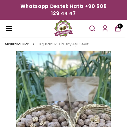
Whatsapp Destek Hattı +90 506
129 44 47
0
Atıştırmalıklar
1 Kg Kabuklu İri Boy Aşı Ceviz