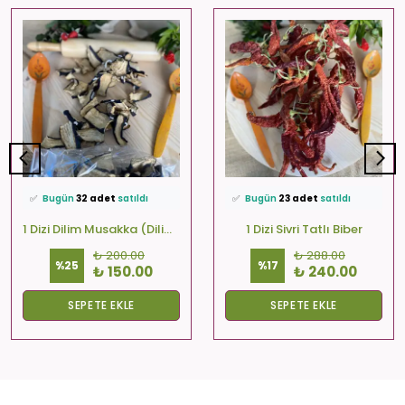
⭐️
Bu ürünü
572 kişi
favoriledi!
⭐️
Bu ürünü
499 kişi
favoriledi!
🛒
37 kişi
sepetine ekledi!
🛒
86 kişi
sepetine ekledi!
✅
Bugün
32 adet
satıldı
✅
Bugün
23 adet
satıldı
🚚
Hızlı teslimat
yapılıyor!
🚚
Hızlı teslimat
yapılıyor!
1 Dizi Dilim Musakka (Dilim-Kare-Yuvarlak)
1 Dizi Sivri Tatlı Biber
₺ 200.00
₺ 288.00
%
25
%
17
₺ 150.00
₺ 240.00
SEPETE EKLE
SEPETE EKLE