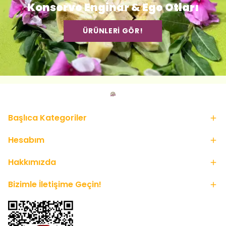
Konserve Enginar & Ege Otları
ÜRÜNLERİ GÖR!
Başlıca Kategoriler
Hesabım
Hakkımızda
Bizimle İletişime Geçin!