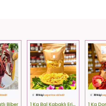
favoriledi!
⭐️
Bu ürünü
404 kişi
favoriledi!
⭐️
Bu ürünü
kledi!
🛒
33 kişi
sepetine ekledi!
🛒
33 kişi
sep
tıldı
✅
Bugün
29 adet
satıldı
✅
Bugün
38
lıyor!
🚚
Hızlı teslimat
yapılıyor!
🚚
Hızlı tesl
atlı Biber
1 Kg Bal Kabaklı Erişte