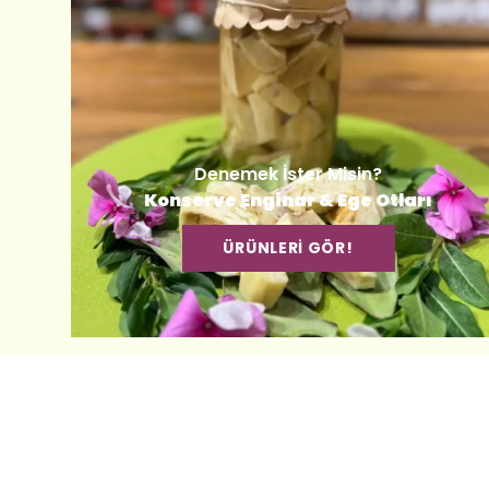
Denemek İster Misin?
Konserve Enginar & Ege Otları
ÜRÜNLERİ GÖR!