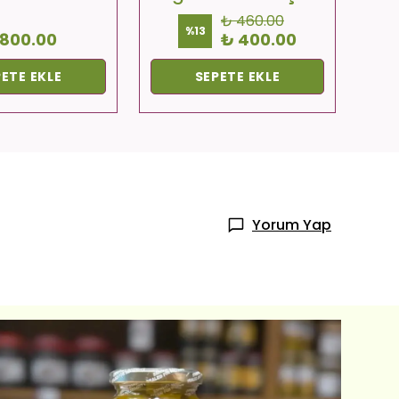
₺ 460.00
%
13
 800.00
₺ 400.00
ETE EKLE
SEPETE EKLE
Yorum Yap