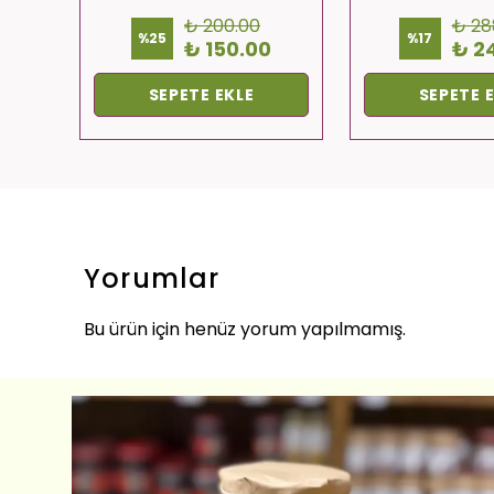
₺ 200.00
₺ 28
%
25
%
17
0
₺ 150.00
₺ 2
SEPETE EKLE
SEPETE 
Yorumlar
Bu ürün için henüz yorum yapılmamış.