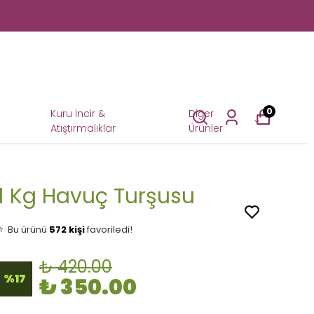
0
Kuru İncir &
Diğer
Atıştırmalıklar
Ürünler
1 Kg Havuç Turşusu
👀
Şu an
28 kişi
inceliyor!
⭐️
Bu ürünü
572 kişi
favoriledi!
🛒
79 kişi
sepetine ekledi!
✅
Bugün
46 adet
satıldı
₺ 420.00
🚚
Hızlı teslimat
yapılıyor!
%
17
₺ 350.00