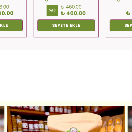
8.00
₺ 460.00
%
13
40.00
₺ 400.00
₺
EKLE
SEPETE EKLE
SEP