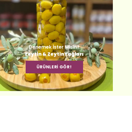
Denemek İster Misin?
Zeytin & ZeytinYağları
ÜRÜNLERİ GÖR!