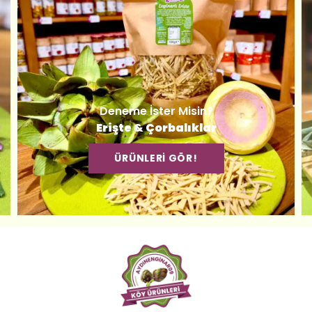
Deneme İster Misin?
Erişte & Çorbalıklar
ÜRÜNLERİ GÖR!