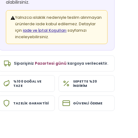
alabilirsiniz.
Yalnızca ıslaklık nedeniyle teslim alınmayan
⚠️
ürünlerde iade kabul edilemez. Detaylar
için
iade ve İptal Koşulları
sayfamızı
inceleyebilirsiniz.
Siparişiniz
Pazartesi günü
kargoya verilecektir.
%100 DOĞAL VE
SEPETTE %20
TAZE
İNDİRİM
TAZELİK GARANTİSİ
GÜVENLİ ÖDEME